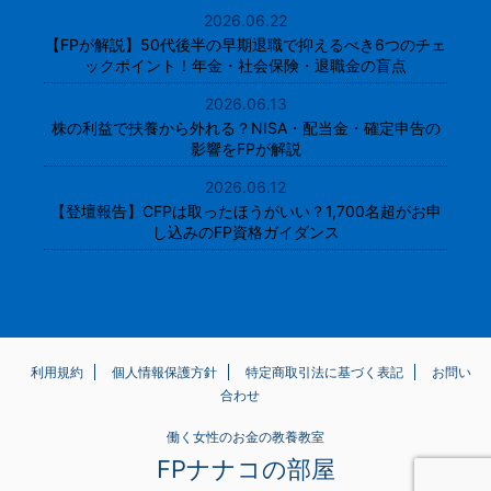
2026.06.22
【FPが解説】50代後半の早期退職で抑えるべき6つのチェ
ックポイント！年金・社会保険・退職金の盲点
2026.06.13
株の利益で扶養から外れる？NISA・配当金・確定申告の
影響をFPが解説
2026.06.12
【登壇報告】CFPは取ったほうがいい？1,700名超がお申
し込みのFP資格ガイダンス
利用規約
個人情報保護方針
特定商取引法に基づく表記
お問い
合わせ
働く女性のお金の教養教室
FPナナコの部屋