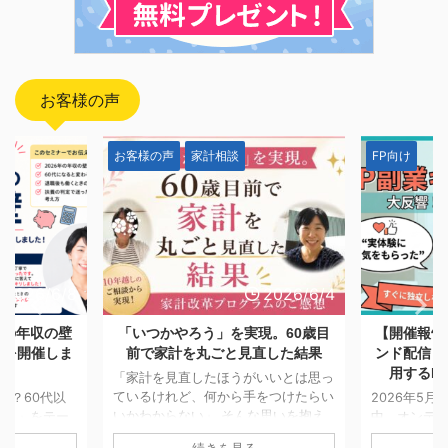
お客様の声
FP向け
お客様の声
2026/6/4
2026/5/28
現。60歳目
【開催報告】日本FP協会オンデマ
「一生モノ
直した結果
ンド配信「副業としてFP資格を活
つける。A
用するFPキャリアセミナー」
も消えなか
いいとは思っ
をつけたらい
2026年5月7日〜5月25日までの期間
な思いを抱え
中、オンデマンド配信にてお届けして
「将来のお
移せない方は
おりました「副業としてFP資格を活
AIでの試算