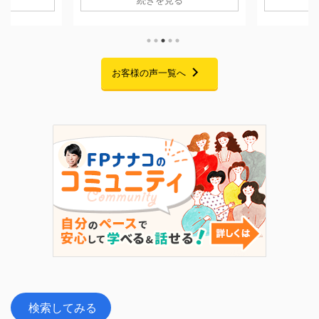
続きを見る
回ご紹介する
用するFPキャリアセミナー」の配信
「貯金はあ
に一度個別相談
が、無事に終了いたしました。 期間
の家計管理に
です。 当時
中は大変多くの方にご視聴いただき、
悩みをお持ち
ことはあった
また熱意あふれる素晴らしいご感想を
回ご紹介す
あり、本格的
たくさんお寄せいただきました。この
ムを卒業さ
でした。 そ
場を借りて、心より御礼申し上げま
お客様の声一覧へ
です。 二人
まの就職が決
す。 セミナーでお話ししたこと 私自
っかけに、
が立ったこと
身、起業を考えた当初は「経験・実
購入」への
老後に向けて
績・時間・お金・人脈・コネ・自信」
た受講生様。
改革プログラ
のすべてがゼロで、手元にあるのは
なぜ「自分
 6 ...
FP資格だけという状態からのスター
ラムを選んだ
トでした。 今回のセミナーでは ...
の伴走を経
き合い方が変わ
検索してみる