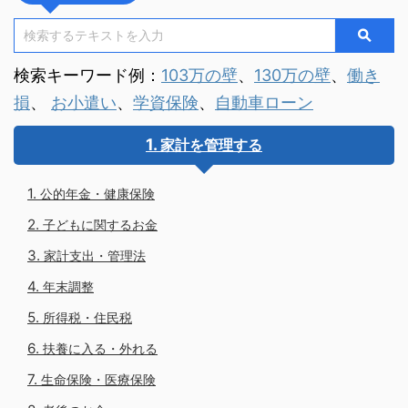
検索キーワード例：
103万の壁
、
130万の壁
、
働き
損
、
お小遣い
、
学資保険
、
自動車ローン
家計を管理する
公的年金・健康保険
子どもに関するお金
家計支出・管理法
年末調整
所得税・住民税
扶養に入る・外れる
生命保険・医療保険