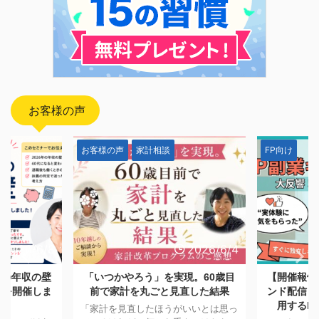
お客様の声
FP向け
お客様の声
2026/6/4
2026/5/28
現。60歳目
【開催報告】日本FP協会オンデマ
「一生モノ
直した結果
ンド配信「副業としてFP資格を活
つける。A
用するFPキャリアセミナー」
も消えなか
いいとは思っ