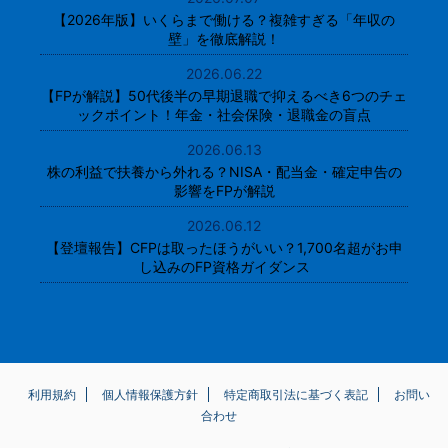
【2026年版】いくらまで働ける？複雑すぎる「年収の
壁」を徹底解説！
2026.06.22
【FPが解説】50代後半の早期退職で抑えるべき6つのチェ
ックポイント！年金・社会保険・退職金の盲点
2026.06.13
株の利益で扶養から外れる？NISA・配当金・確定申告の
影響をFPが解説
2026.06.12
【登壇報告】CFPは取ったほうがいい？1,700名超がお申
し込みのFP資格ガイダンス
利用規約
個人情報保護方針
特定商取引法に基づく表記
お問い
合わせ