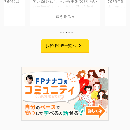
をつけたらい
2026年5月7日〜5月25日までの期間
な思いを抱え
中、オンデマンド配信にてお届けして
「将来のお
移せない方は
おりました「副業としてFP資格を活
AIでの試算
続きを見る
回ご紹介する
用するFPキャリアセミナー」の配信
「貯金はあ
に一度個別相談
が、無事に終了いたしました。 期間
の家計管理に
です。 当時
中は大変多くの方にご視聴いただき、
悩みをお持ち
ことはあった
また熱意あふれる素晴らしいご感想を
回ご紹介す
あり、本格的
たくさんお寄せいただきました。この
ムを卒業さ
でした。 そ
場を借りて、心より御礼申し上げま
お客様の声一覧へ
です。 二人
まの就職が決
す。 セミナーでお話ししたこと 私自
っかけに、
が立ったこと
身、起業を考えた当初は「経験・実
購入」への
老後に向けて
績・時間・お金・人脈・コネ・自信」
た受講生様。
改革プログラ
のすべてがゼロで、手元にあるのは
なぜ「自分
 6 ...
FP資格だけという状態からのスター
ラムを選んだ
トでした。 今回のセミナーでは ...
の伴走を経
き合い方が変わ