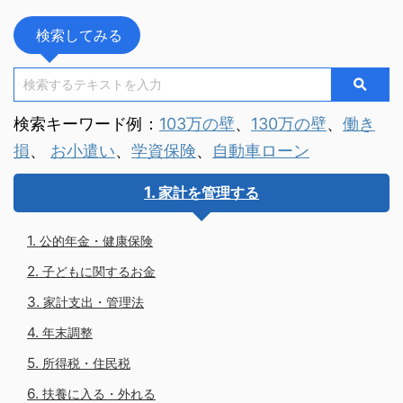
検索してみる
検索キーワード例：
103万の壁
、
130万の壁
、
働き
損
、
お小遣い
、
学資保険
、
自動車ローン
家計を管理する
公的年金・健康保険
子どもに関するお金
家計支出・管理法
年末調整
所得税・住民税
扶養に入る・外れる