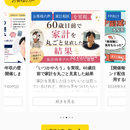
お客様の声
お客様の声
家計相談
FP向け
2026/6/8
2026/6/4
降の年収の壁
「いつかやろう」を実現。60歳目
【開催報告
ーを開催しま
前で家計を丸ごと見直した結果
ンド配信「
用するF
「家計を見直したほうがいいとは思っ
ているけれど、何から手をつけたらい
る？60代以
2026年5月
いかわからない」 そんな思いを抱え
版）」をテー
中、オンデ
ながら、なかなか行動に移せない方は
した。 「年
おりました「
続きを見る
少なくありません。 今回ご紹介する
者の扶養やパ
用するFPキ
のは、実は10年ほど前に一度個別相談
中心で、現役
が、無事に終
に来てくださっていた方です。 当時
る機会が多い
中は大変多
も家計について気になることはあった
しかし、60
また熱意あ
ものの、ご家庭の状況もあり、本格的
壁の考え方は
たくさんお