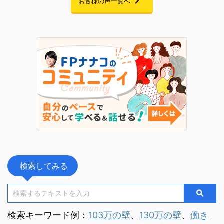
な見直しには至りませんでした。 そ
収の壁のルー
場を借りて
お客様の声一覧へ
れから約10年。 お子さまの就職が決
している配偶
す。 セミナ
まり、家計改善の見通しが立ったこと
によってばら
身、起業を
をきっかけに、「今こそ老後に向けて
分の状況をし
績・時間・
準備を始めたい」と家計改革プログラ
あるためで
のすべてが
ムにご参加くださいました。 6 ...
代以降」にフ
FP資格だけ
 ...
トでした。 今
検索してみる
検索キーワード例：
103万の壁
、
130万の壁
、
働き