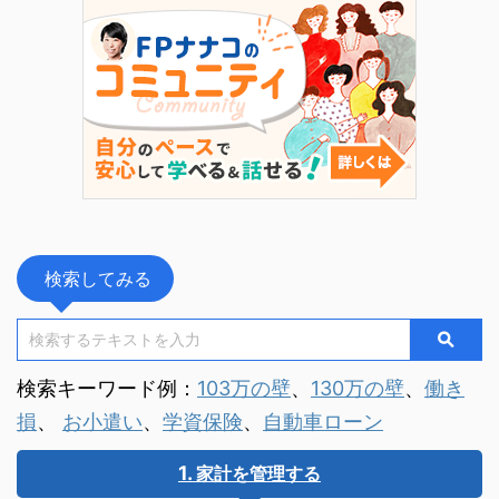
ムにご参加くださいました。 6 ...
代以降」にフ
FP資格だけ
 ...
トでした。 今
検索してみる
検索キーワード例：
103万の壁
、
130万の壁
、
働き
損
、
お小遣い
、
学資保険
、
自動車ローン
家計を管理する