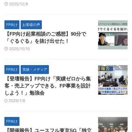
2025/12/8
FP向け
お客様の声
【FP向け起業相談のご感想】90分で
「ぐるぐる」を抜け出せた！
2025/10/10
FP向け
実績・メディア
【登壇報告】FP向け「実績ゼロから集
客・売上アップできる、FP事業を設計
しよう！」勉強会
2026/1/8
FP向け
【開催報告】ユースフル東京SG「独立