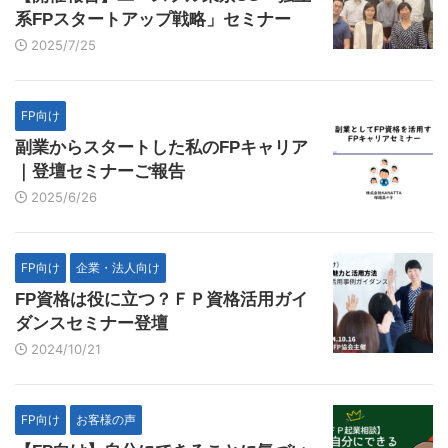
系FPスタートアップ戦略」セミナー
2025/7/25
FP向け
副業からスタートした私のFPキャリア
｜登壇セミナーご報告
2025/6/26
FP向け
企業・法人向け
FP資格は役に立つ？ＦＰ資格活用ガイ
ダンスセミナー登壇
2024/10/21
FP向け
お客様の声