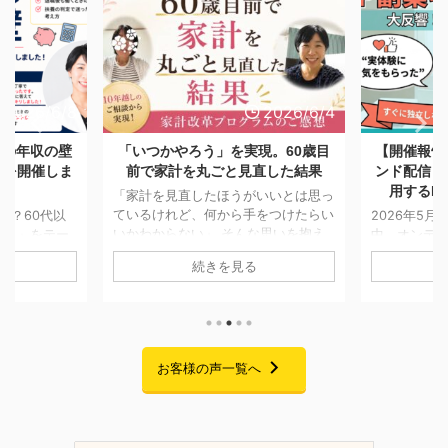
2026/6/8
2026/6/4
降の年収の壁
「いつかやろう」を実現。60歳目
【開催報告
ーを開催しま
前で家計を丸ごと見直した結果
ンド配信「
用するF
「家計を見直したほうがいいとは思っ
ているけれど、何から手をつけたらい
る？60代以
2026年5月
いかわからない」 そんな思いを抱え
版）」をテー
中、オンデ
ながら、なかなか行動に移せない方は
した。 「年
おりました「
続きを見る
少なくありません。 今回ご紹介する
者の扶養やパ
用するFPキ
のは、実は10年ほど前に一度個別相談
中心で、現役
が、無事に終
に来てくださっていた方です。 当時
る機会が多い
中は大変多
も家計について気になることはあった
しかし、60
また熱意あ
ものの、ご家庭の状況もあり、本格的
壁の考え方は
たくさんお
な見直しには至りませんでした。 そ
収の壁のルー
場を借りて
お客様の声一覧へ
れから約10年。 お子さまの就職が決
している配偶
す。 セミナ
まり、家計改善の見通しが立ったこと
によってばら
身、起業を
をきっかけに、「今こそ老後に向けて
分の状況をし
績・時間・
準備を始めたい」と家計改革プログラ
あるためで
のすべてが