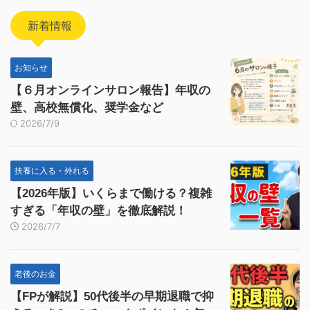
新着情報
お知らせ
【６月オンラインサロン報告】年収の
壁、高校無償化、奨学金など
2026/7/9
扶養に入る・外れる
【2026年版】いくらまで働ける？複雑
すぎる「年収の壁」を徹底解説！
2026/7/7
老後のお金
【FPが解説】50代後半の早期退職で抑