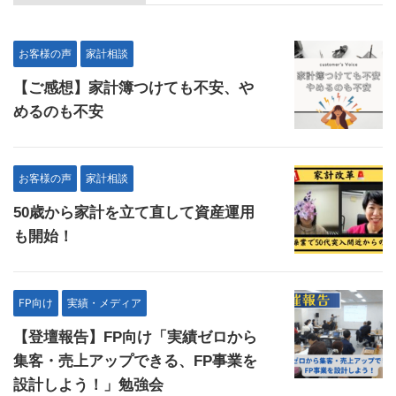
お客様の声
家計相談
【ご感想】家計簿つけても不安、や
めるのも不安
お客様の声
家計相談
50歳から家計を立て直して資産運用
も開始！
FP向け
実績・メディア
【登壇報告】FP向け「実績ゼロから
集客・売上アップできる、FP事業を
設計しよう！」勉強会