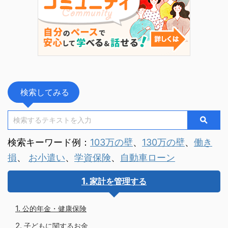
検索してみる
検索キーワード例：
103万の壁
、
130万の壁
、
働き
損
、
お小遣い
、
学資保険
、
自動車ローン
家計を管理する
公的年金・健康保険
子どもに関するお金