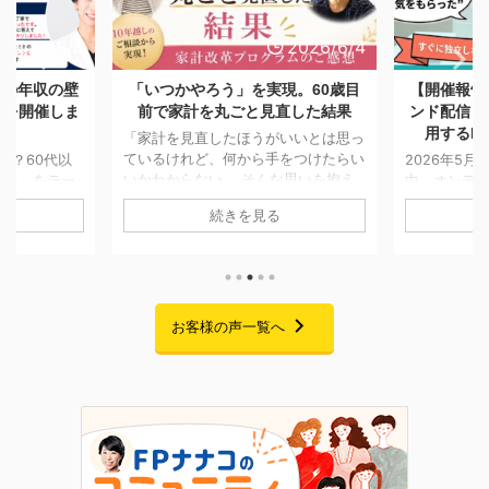
2026/6/8
2026/6/4
降の年収の壁
「いつかやろう」を実現。60歳目
【開催報告
ーを開催しま
前で家計を丸ごと見直した結果
ンド配信「
用するF
「家計を見直したほうがいいとは思っ
ているけれど、何から手をつけたらい
る？60代以
2026年5月
いかわからない」 そんな思いを抱え
版）」をテー
中、オンデ
ながら、なかなか行動に移せない方は
した。 「年
おりました「
続きを見る
少なくありません。 今回ご紹介する
者の扶養やパ
用するFPキ
のは、実は10年ほど前に一度個別相談
中心で、現役
が、無事に終
に来てくださっていた方です。 当時
る機会が多い
中は大変多
も家計について気になることはあった
しかし、60
また熱意あ
ものの、ご家庭の状況もあり、本格的
壁の考え方は
たくさんお
な見直しには至りませんでした。 そ
収の壁のルー
場を借りて
お客様の声一覧へ
れから約10年。 お子さまの就職が決
している配偶
す。 セミナ
まり、家計改善の見通しが立ったこと
によってばら
身、起業を
をきっかけに、「今こそ老後に向けて
分の状況をし
績・時間・
準備を始めたい」と家計改革プログラ
あるためで
のすべてが
ムにご参加くださいました。 6 ...
代以降」にフ
FP資格だけ
 ...
トでした。 今