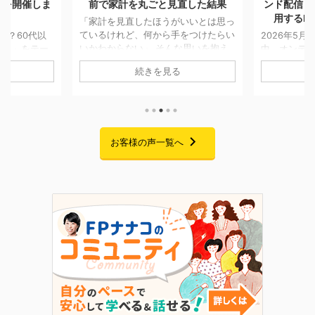
直した結果
ンド配信「副業としてFP資格を活
つける。A
用するFPキャリアセミナー」
も消えなか
いいとは思っ
をつけたらい
2026年5月7日〜5月25日までの期間
な思いを抱え
中、オンデマンド配信にてお届けして
「将来のお
移せない方は
おりました「副業としてFP資格を活
AIでの試算
続きを見る
回ご紹介する
用するFPキャリアセミナー」の配信
「貯金はあ
に一度個別相談
が、無事に終了いたしました。 期間
の家計管理に
です。 当時
中は大変多くの方にご視聴いただき、
悩みをお持ち
ことはあった
また熱意あふれる素晴らしいご感想を
回ご紹介す
あり、本格的
たくさんお寄せいただきました。この
ムを卒業さ
でした。 そ
場を借りて、心より御礼申し上げま
お客様の声一覧へ
です。 二人
まの就職が決
す。 セミナーでお話ししたこと 私自
っかけに、
が立ったこと
身、起業を考えた当初は「経験・実
購入」への
老後に向けて
績・時間・お金・人脈・コネ・自信」
た受講生様。
改革プログラ
のすべてがゼロで、手元にあるのは
なぜ「自分
 6 ...
FP資格だけという状態からのスター
ラムを選んだ
トでした。 今回のセミナーでは ...
の伴走を経
き合い方が変わ