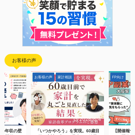
お客様の声
FP向け
お客様の声
2026/6/4
2026/5/28
現。60歳目
【開催報告】日本FP協会オンデマ
「一生モノ