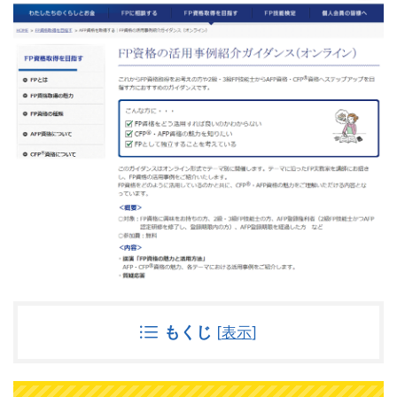
もくじ
[
表示
]