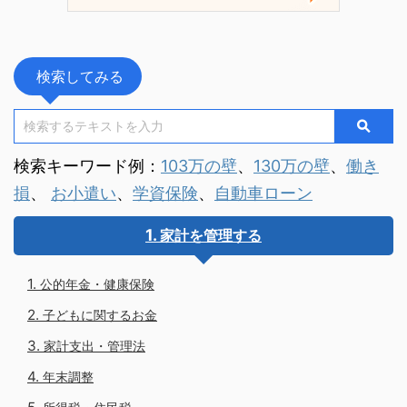
検索してみる
検索キーワード例：
103万の壁
、
130万の壁
、
働き
損
、
お小遣い
、
学資保険
、
自動車ローン
家計を管理する
公的年金・健康保険
子どもに関するお金
家計支出・管理法
年末調整