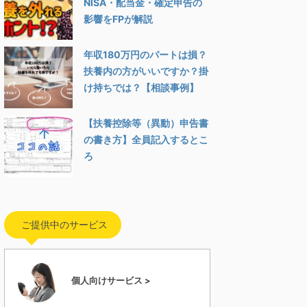
NISA・配当金・確定申告の
影響をFPが解説
年収180万円のパートは損？
扶養内の方がいいですか？掛
け持ちでは？【相談事例】
【扶養控除等（異動）申告書
の書き方】全員記入するとこ
ろ
ご提供中のサービス
個人向けサービス >