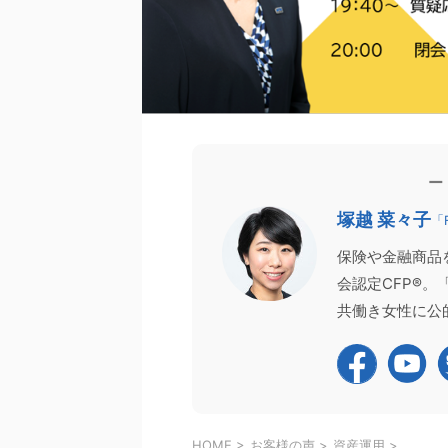
の声
家計相談
FP向け
お客様の声
ー
塚越 菜々子
「
保険や金融商品
会認定CFP®
共働き女性に公
2026/4/11
生モノの家計管理術」を身につける。AI
【登壇報告】CFPは取
試算を繰り返しても消えなかった不安
1,700名超がお申し込み
が、安心に変わった理由
先日、日本FP協会主催の2つ
のお金が不安で、ネット検索やAIでの試算を
ンド配信）にて、講師を務めさ
してしまう」 「貯金はあるはずなのに、なぜ
た。 「CFP®資格チャレンジガ
HOME
>
お客様の声
>
資産運用
>