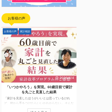
お客様の声
お客様の声
家計相談
FP向け
2026/6/4
「いつかやろう」を実現。60歳目前で家計
【開催報告】日本
を丸ごと見直した結果
「副業としてFP
「家計を見直したほうがいいとは思っているけれ
ど、何から手をつけたらいいかわからない」 そんな
2026年5月7日〜5
思いを抱えながら、なかなか行動に移せない方は少
ド配信にてお届けして