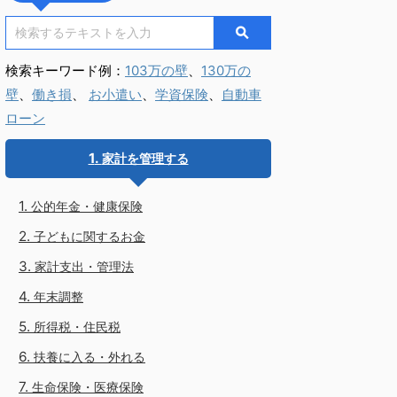
検索キーワード例：
103万の壁
、
130万の
壁
、
働き損
、
お小遣い
、
学資保険
、
自動車
ローン
家計を管理する
公的年金・健康保険
子どもに関するお金
家計支出・管理法
年末調整
所得税・住民税
扶養に入る・外れる
生命保険・医療保険