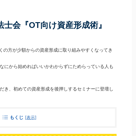
る
続きを見る
 2つのセミナーを合
収入に関する話題が中心で、現役世代向けの情報を
皆様にお申し込みをい
目にする機会が多いのではないでしょうか。 しか
視聴いただいた皆様、
し、60代以降になると、年収の壁の考え方は大きく
。 今回は、それぞれ
変わります。 年収の壁のルールもちろんですが、扶
法士会『OT向け資産形成術』
、受講いただいた皆
養している配偶者の状況が個々のご家庭によってば
ケート結果）を一部
らつきが出るため、まず自分の状況をしっかりと把
FP資格チャレンジガイ
握する必要があるためです。 今回はあえて「60代
以降」にフォーカスし、 2026年時点の ...
、多くの方が少額からの資産形成に取り組みやすくなってき
なにから始めればいいかわからずにためらっている人も
だき、初めての資産形成を後押しするセミナーに登壇し
もくじ
[
表示
]