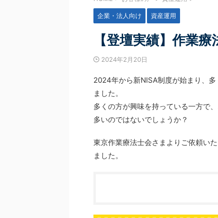
続きを見る
続きを見
の家計管理にモヤモヤする」 そんな悩みをお
のステップアップガイダンス」
はありませんか？ 今回ご紹介するのは、家計
わせて延べ1,700名を超える
企業・法人向け
資産運用
ログラムを卒業された受講生様のリアルな声
ただきました！ お忙しい中ご
 二人目のお子さまの誕生をきっかけに、「万
本当にありがとうございました
【登壇実績】作業療
備え」や「住宅購入」への漠然とした不安を
のセミナーでお伝えした内容と
いた受講生様。 数あるFP相談の中で、なぜ
様から届いたメッセージ（アン
2024年2月20日
で手を動かす」このプログラムを選んだの
ご紹介させてください。 1. C
そして、半年間の伴走を経て、どのようにお金
ダンス ～CFP資格の魅 ...
2024年から新NISA制度が始まり
き合い方が変わったのか。 「家計 ...
ました。
多くの方が興味を持っている一方で、
多いのではないでしょうか？
東京作業療法士会さまよりご依頼いた
ました。