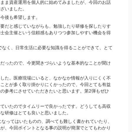
いまま資産運用を個人的に始めてみましたが、今回のお話
ございました。
を今後も希望します。
必要だと感じていながらも、勉強したり研修を探したりす
都士会主催という信頼感もありつつ参加しやすい機会を得
でなく、日常生活に必要な知識を得ることができて、とて
容だったので、今更聞きづらいような基本的なことが聞け
ました。医療現場にいると、なかなか情報が入りにくく不
いことが多く取り掛かりにくかったので、今回とても有益
の参考にさせていただきたいと思います。第2弾もぜひ
っていたのでタイムリーで良かったです。どうしても高収
うな研修はとても良いと思いました。
々気になってはいたものの、調べても難しく書かれていたり、
すが、今回ポイントとなる事の説明が簡潔でとてもわかり