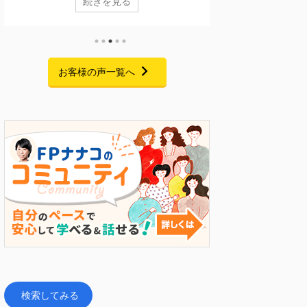
続きを見る
なくありません。 今回ご紹介するのは、実は10年ほ
格を活用するFPキャ
ど前に一度個別相談に来てくださっていた方です。
に終了いたしました
当時も家計について気になることはあったものの、
聴いただき、また熱
ご家庭の状況もあり、本格的な見直しには至りませ
たくさんお寄せいた
んでした。 それから約10年。 お子さまの就職が決
心より御礼申し上げ
お客様の声一覧へ
まり、家計改善の見通しが立ったことをきっかけ
こと 私自身、起業
に、「今こそ老後に向けて準備を始めたい」と家計
間・お金・人脈・コ
改革プログラムにご参加くださいました。 6 ...
手元にあるのはFP資
トでした。 今回のセミナ
検索してみる