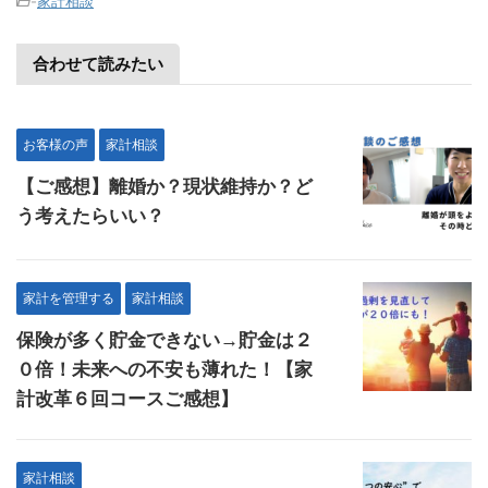
-
家計相談
合わせて読みたい
お客様の声
家計相談
【ご感想】離婚か？現状維持か？ど
う考えたらいい？
家計を管理する
家計相談
保険が多く貯金できない→貯金は２
０倍！未来への不安も薄れた！【家
計改革６回コースご感想】
家計相談