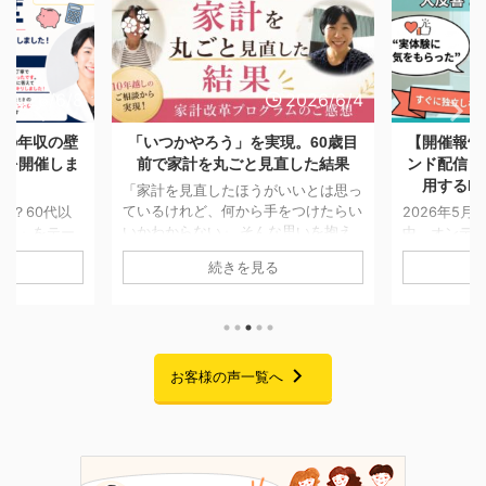
2026/6/4
2026/5/28
実現。60歳目
【開催報告】日本FP協会オンデマ
「一生モ
見直した結果
ンド配信「副業としてFP資格を活
つける。
用するFPキャリアセミナー」
も消えな
がいいとは思っ
手をつけたらい
2026年5月7日〜5月25日までの期間
んな思いを抱え
中、オンデマンド配信にてお届けして
「将来のお
に移せない方は
おりました「副業としてFP資格を活
AIでの試
る
続きを見る
今回ご紹介する
用するFPキャリアセミナー」の配信
「貯金はあ
前に一度個別相談
が、無事に終了いたしました。 期間
の家計管理
方です。 当時
中は大変多くの方にご視聴いただき、
悩みをお持
ることはあった
また熱意あふれる素晴らしいご感想を
回ご紹介す
もあり、本格的
たくさんお寄せいただきました。この
ムを卒業さ
んでした。 そ
場を借りて、心より御礼申し上げま
お客様の声一覧へ
です。 二
さまの就職が決
す。 セミナーでお話ししたこと 私自
っかけに、
しが立ったこと
身、起業を考えた当初は「経験・実
購入」への
そ老後に向けて
績・時間・お金・人脈・コネ・自信」
た受講生様
計改革プログラ
のすべてがゼロで、手元にあるのは
なぜ「自分
。 6 ...
FP資格だけという状態からのスター
ラムを選ん