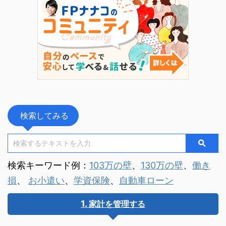
トでした。 今回のセミナーでは ...
の伴走を経
き合い方が変
検索してみる
検索キーワード例：
103万の壁
、
130万の壁
、
働き
損
、
お小遣い
、
学資保険
、
自動車ローン
家計を管理する