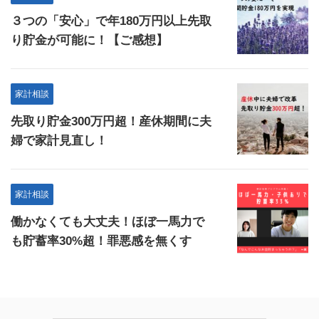
３つの「安心」で年180万円以上先取
り貯金が可能に！【ご感想】
家計相談
先取り貯金300万円超！産休期間に夫
婦で家計見直し！
家計相談
働かなくても大丈夫！ほぼ一馬力で
も貯蓄率30%超！罪悪感を無くす