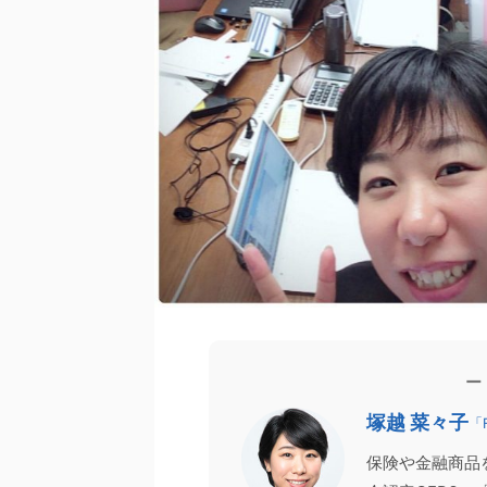
の声
家計相談
FP向け
お客様の声
2026/4/11
生モノの家計管理術」を身につける。AI
【登壇報告】CFPは取
ー
試算を繰り返しても消えなかった不安
1,700名超がお申し込み
塚越 菜々子
が、安心に変わった理由
「
先日、日本FP協会主催の2つ
のお金が不安で、ネット検索やAIでの試算を
ンド配信）にて、講師を務めさ
保険や金融商品
してしまう」 「貯金はあるはずなのに、なぜ
た。 「CFP®資格チャレンジガ