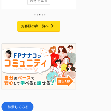
続きを見る
なくありません。 今回ご紹介するのは、実は10年ほ
格を活用するFPキャ
ど前に一度個別相談に来てくださっていた方です。
に終了いたしました
当時も家計について気になることはあったものの、
聴いただき、また熱
ご家庭の状況もあり、本格的な見直しには至りませ
たくさんお寄せいた
んでした。 それから約10年。 お子さまの就職が決
心より御礼申し上げ
お客様の声一覧へ
まり、家計改善の見通しが立ったことをきっかけ
こと 私自身、起業
に、「今こそ老後に向けて準備を始めたい」と家計
間・お金・人脈・コ
改革プログラムにご参加くださいました。 6 ...
手元にあるのはFP資
トでした。 今回のセミナ
検索してみる