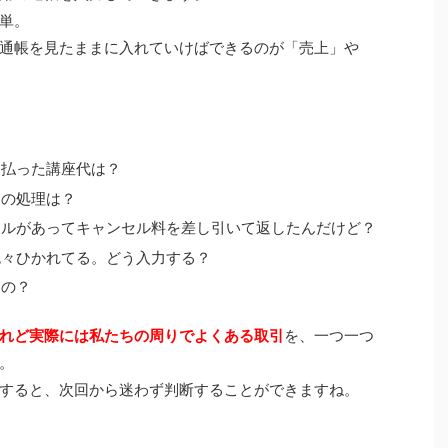
単。
通帳を見たままに入れていけばできるのが「売上」や
ら払った講座代は？
きの処理は？
セルがあってキャンセル料を差し引いて返したんだけど？
色々ひかれてる。どう入力する？
るの？
れど実際には私たちの周りでよくある取引
を、一つ一つ
。
すると、次回から迷わず判断することができますね。