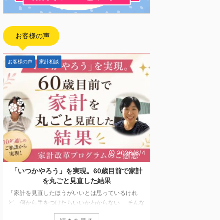
お客様の声
お客様の声
家計相談
FP向け
2026/6/4
「いつかやろう」を実現。60歳目前で家計
【開催報告】日本
を丸ごと見直した結果
「副業としてFP
「家計を見直したほうがいいとは思っているけれ
ど、何から手をつけたらいいかわからない」 そんな
2026年5月7日〜5
思いを抱えながら、なかなか行動に移せない方は少
ド配信にてお届けして