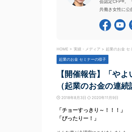
続きを見る
続きを見
会認定CFP®
の家計管理にモヤモヤする」 そんな悩みをお
のステップアップガイダンス」
はありませんか？ 今回ご紹介するのは、家計
わせて延べ1,700名を超える
共働き女性に公
ログラムを卒業された受講生様のリアルな声
ただきました！ お忙しい中ご
 二人目のお子さまの誕生をきっかけに、「万
本当にありがとうございました
備え」や「住宅購入」への漠然とした不安を
のセミナーでお伝えした内容と
いた受講生様。 数あるFP相談の中で、なぜ
様から届いたメッセージ（アン
で手を動かす」このプログラムを選んだの
ご紹介させてください。 1. C
そして、半年間の伴走を経て、どのようにお金
ダンス ～CFP資格の魅 ...
HOME
>
実績・メディア
>
起業のお金 セ
き合い方が変わったのか。 「家計 ...
起業のお金 セミナーの様子
【開催報告】「やよ
（起業のお金の連続
2018年8月3日
2020年11月9日
「チョーすっきり～！！！」
「ぴったりー！」