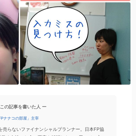
お客様の声
家計相談
2026/6/13
2026/6/8
ったほうがいい？
【登壇報告】60代以降の年収の壁（2026年
 この記事を書いた人 ー
のFP資格ガイダンス
版）セミナーを開催しました
FPナナコの部屋」主宰
のセミナー（オンデマ
先日、「いくらまで働ける？60代以降の年収の壁
せていただきまし
（2026年版）」をテーマにセミナーへ登壇しまし
を売らないファイナンシャルプランナー。日本FP協
イダンス」 「FP資格
た。 「年収の壁」というと、配偶者の扶養やパート