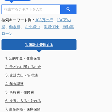
検索キーワード例：
103万の壁
、
130万の
壁
、
働き損
、
お小遣い
、
学資保険
、
自動車
ローン
家計を管理する
公的年金・健康保険
子どもに関するお金
家計支出・管理法
年末調整
所得税・住民税
扶養に入る・外れる
生命保険・医療保険