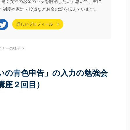
る
続きを見る
。「働く女性のお金の不安を解消したい」思いで、主に
 2つのセミナーを合
収入に関する話題が中心で、現役世代向けの情報を
皆様にお申し込みをい
目にする機会が多いのではないでしょうか。 しか
的制度や家計・投資などお金の話を伝えています。
視聴いただいた皆様、
し、60代以降になると、年収の壁の考え方は大きく
。 今回は、それぞれ
変わります。 年収の壁のルールもちろんですが、扶
詳しいプロフィール
、受講いただいた皆
養している配偶者の状況が個々のご家庭によってば
ケート結果）を一部
らつきが出るため、まず自分の状況をしっかりと把
FP資格チャレンジガイ
握する必要があるためです。 今回はあえて「60代
以降」にフォーカスし、 2026年時点の ...
ミナーの様子
>
いの青色申告」の入力の勉強会
講座２回目）