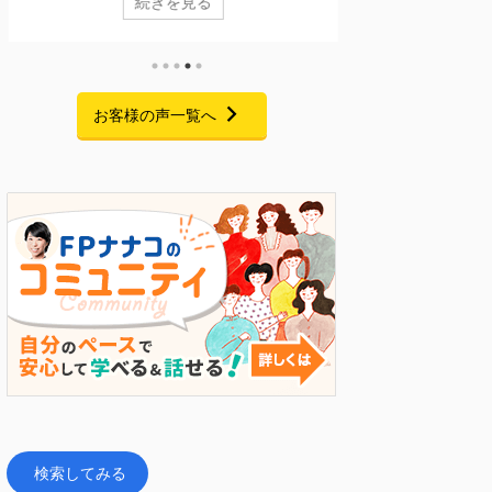
続きを見る
格を活用するFPキャリアセミナー」の配信が、無事
か毎月の家計管理に
に終了いたしました。 期間中は大変多くの方にご視
持ちではありません
聴いただき、また熱意あふれる素晴らしいご感想を
改革プログラムを卒
たくさんお寄せいただきました。この場を借りて、
です。 二人目のお
心より御礼申し上げます。 セミナーでお話しした
が一の備え」や「住
お客様の声一覧へ
こと 私自身、起業を考えた当初は「経験・実績・時
抱えていた受講生様。
間・お金・人脈・コネ・自信」のすべてがゼロで、
「自分で手を動かす
手元にあるのはFP資格だけという状態からのスター
か。 そして、半年
トでした。 今回のセミナーでは ...
との付き合い方が変わっ
検索してみる