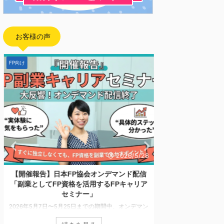
お客様の声
FP向け
お客様の声
家計相談
2026/5/28
【開催報告】日本FP協会オンデマンド配信
「一生モノの家計
「副業としてFP資格を活用するFPキャリア
での試算を繰り
セミナー」
が、安
2026年5月7日〜5月25日までの期間中、オンデマン
「将来のお金が不安で
ド配信にてお届けしておりました「副業としてFP資
繰り返してしまう」