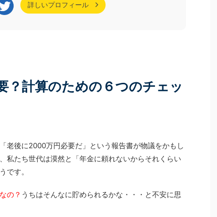
る
続きを見る
役世代向けの情報を
なくありません。 今回ご紹介するのは、実は10年ほ
詳しいプロフィール
でしょうか。 しか
ど前に一度個別相談に来てくださっていた方です。
の壁の考え方は大きく
当時も家計について気になることはあったものの、
ルもちろんですが、扶
ご家庭の状況もあり、本格的な見直しには至りませ
のご家庭によってば
んでした。 それから約10年。 お子さまの就職が決
状況をしっかりと把
まり、家計改善の見通しが立ったことをきっかけ
今回はあえて「60代
に、「今こそ老後に向けて準備を始めたい」と家計
点の ...
改革プログラムにご参加くださいました。 6 ...
要？計算のための６つのチェッ
「老後に2000万円必要だ」という報告書が物議をかもし
、私たち世代は漠然と「年金に頼れないからそれくらい
うです。
なの？
うちはそんなに貯められるかな・・・と不安に思