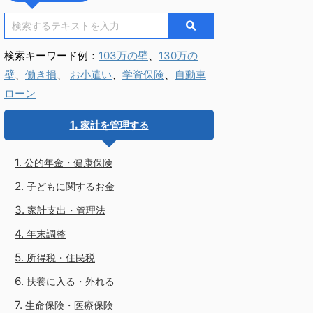
検索キーワード例：
103万の壁
、
130万の
壁
、
働き損
、
お小遣い
、
学資保険
、
自動車
ローン
家計を管理する
公的年金・健康保険
子どもに関するお金
家計支出・管理法
年末調整
所得税・住民税
扶養に入る・外れる
生命保険・医療保険