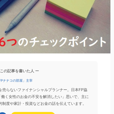
お客様の声
家計相談
 この記事を書いた人 ー
2026/6/8
2026/6/4
FPナナコの部屋」主宰
収の壁（2026年
「いつかやろう」を実現。60歳目前で家計
を売らないファイナンシャルプランナー。日本FP協
催しました
を丸ごと見直した結果
。「働く女性のお金の不安を解消したい」思いで、主に
0代以降の年収の壁
「家計を見直したほうがいいとは思っているけれ
的制度や家計・投資などお金の話を伝えています。
ミナーへ登壇しまし
ど、何から手をつけたらいいかわからない」 そんな
配偶者の扶養やパート
思いを抱えながら、なかなか行動に移せない方は少