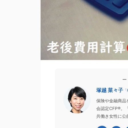
お客様の声
お客様の声
家計相談
ー
2026/6/13
塚越 菜々子
「
登壇報告】CFPは取ったほうがいい？
【登壇報告】60代以降の年
保険や金融商品
700名超がお申し込みのFP資格ガイダンス
版）セミナーを開
会認定CFP®
日本FP協会主催の2つのセミナー（オンデマ
先日、「いくらまで働ける？6
共働き女性に公
信）にて、講師を務めさせていただきまし
（2026年版）」をテーマにセ
「CFP®資格チャレンジガイダンス」 「FP資格
た。 「年収の壁」というと、