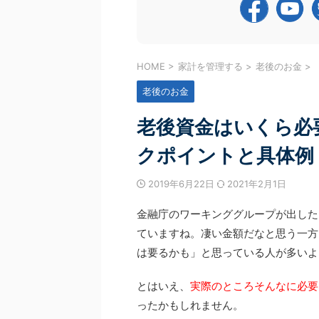
続きを見る
続きを見
ップアップガイダンス」 2つのセミナーを合
収入に関する話題が中心で、現
延べ1,700名を超える皆様にお申し込みをい
目にする機会が多いのではない
ました！ お忙しい中ご視聴いただいた皆様、
し、60代以降になると、年収
ありがとうございました。 今回は、それぞれ
変わります。 年収の壁のルー
ナーでお伝えした内容と、受講いただいた皆
養している配偶者の状況が個々
HOME
>
家計を管理する
>
老後のお金
>
届いたメッセージ（アンケート結果）を一部
らつきが出るため、まず自分の
させてください。 1. CFP資格チャレンジガイ
握する必要があるためです。 
老後のお金
～CFP資格の魅 ...
以降」にフォーカスし、 2026年時
老後資金はいくら必
クポイントと具体例
2019年6月22日
2021年2月1日
金融庁のワーキンググループが出した
ていますね。凄い金額だなと思う一方
は要るかも」と思っている人が多いよ
とはいえ、
実際のところそんなに必要
ったかもしれません。