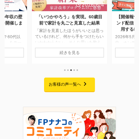
2026/6/4
2026/5/28
現。60歳目
【開催報告】日本FP協会オンデマ
「一生モノ
直した結果
ンド配信「副業としてFP資格を活
つける。A
用するFPキャリアセミナー」
も消えなか
いいとは思っ
をつけたらい
2026年5月7日〜5月25日までの期間
な思いを抱え
中、オンデマンド配信にてお届けして
「将来のお
移せない方は
おりました「副業としてFP資格を活
AIでの試算
続きを見る
回ご紹介する
用するFPキャリアセミナー」の配信
「貯金はあ
に一度個別相談
が、無事に終了いたしました。 期間
の家計管理に
です。 当時
中は大変多くの方にご視聴いただき、
悩みをお持ち
ことはあった
また熱意あふれる素晴らしいご感想を
回ご紹介す
あり、本格的
たくさんお寄せいただきました。この
ムを卒業さ
でした。 そ
場を借りて、心より御礼申し上げま
お客様の声一覧へ
です。 二人
まの就職が決
す。 セミナーでお話ししたこと 私自
っかけに、
が立ったこと
身、起業を考えた当初は「経験・実
購入」への
老後に向けて
績・時間・お金・人脈・コネ・自信」
た受講生様。
改革プログラ
のすべてがゼロで、手元にあるのは
なぜ「自分
 6 ...
FP資格だけという状態からのスター
ラムを選んだ
トでした。 今回のセミナーでは ...
の伴走を経
き合い方が変わ