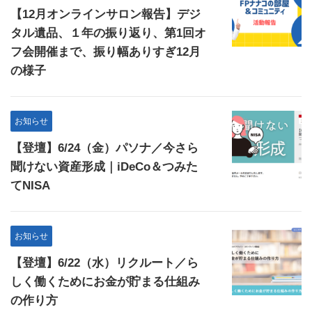
【12月オンラインサロン報告】デジ
タル遺品、１年の振り返り、第1回オ
フ会開催まで、振り幅ありすぎ12月
の様子
お知らせ
【登壇】6/24（金）パソナ／今さら
聞けない資産形成｜iDeCo＆つみた
てNISA
お知らせ
【登壇】6/22（水）リクルート／ら
しく働くためにお金が貯まる仕組み
の作り方