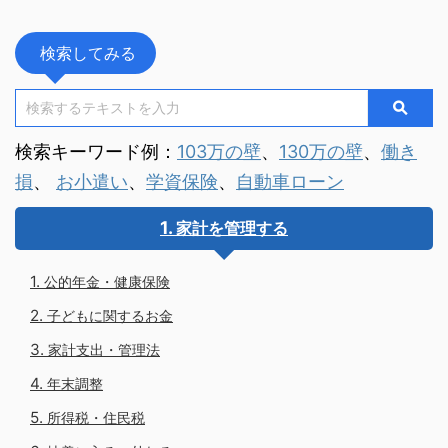
検索してみる
検索キーワード例：
103万の壁
、
130万の壁
、
働き
損
、
お小遣い
、
学資保険
、
自動車ローン
家計を管理する
公的年金・健康保険
子どもに関するお金
家計支出・管理法
年末調整
所得税・住民税