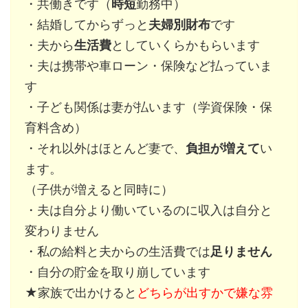
・共働きです（
時短
勤務中）
・結婚してからずっと
夫婦別財布
です
・夫から
生活費
としていくらかもらいます
・夫は携帯や車ローン・保険など払っていま
す
・子ども関係は妻が払います（学資保険・保
育料含め）
・それ以外はほとんど妻で、
負担が増えて
い
ます。
（子供が増えると同時に）
・夫は自分より働いているのに収入は自分と
変わりません
・私の給料と夫からの生活費では
足りません
・自分の貯金を取り崩しています
★家族で出かけると
どちらが出すかで嫌な雰