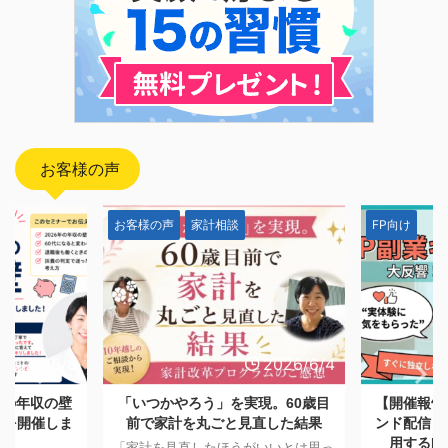
お客様の声
FP向け
お客様の声
2026/6/4
2026/5/28
現。60歳目
【開催報告】日本FP協会オンデマ
「一生モノ
直した結果
ンド配信「副業としてFP資格を活
つける。A
用するFPキャリアセミナー」
も消えなか
いいとは思っ