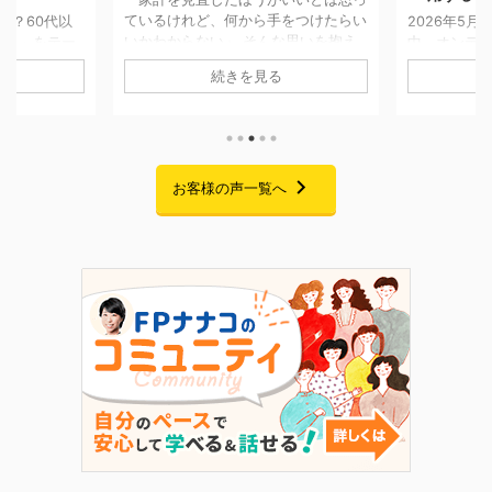
をつけたらい
2026年5月7日〜5月25日までの期間
な思いを抱え
中、オンデマンド配信にてお届けして
「将来のお
移せない方は
おりました「副業としてFP資格を活
AIでの試算
続きを見る
回ご紹介する
用するFPキャリアセミナー」の配信
「貯金はあ
に一度個別相談
が、無事に終了いたしました。 期間
の家計管理に
です。 当時
中は大変多くの方にご視聴いただき、
悩みをお持ち
ことはあった
また熱意あふれる素晴らしいご感想を
回ご紹介す
あり、本格的
たくさんお寄せいただきました。この
ムを卒業さ
でした。 そ
場を借りて、心より御礼申し上げま
お客様の声一覧へ
です。 二人
まの就職が決
す。 セミナーでお話ししたこと 私自
っかけに、
が立ったこと
身、起業を考えた当初は「経験・実
購入」への
老後に向けて
績・時間・お金・人脈・コネ・自信」
た受講生様。
改革プログラ
のすべてがゼロで、手元にあるのは
なぜ「自分
 6 ...
FP資格だけという状態からのスター
ラムを選んだ
トでした。 今回のセミナーでは ...
の伴走を経
き合い方が変わ