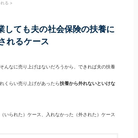
る
続きを見る
 2つのセミナーを合
収入に関する話題が中心で、現役世代向けの情報を
外れる
>
皆様にお申し込みをい
目にする機会が多いのではないでしょうか。 しか
視聴いただいた皆様、
し、60代以降になると、年収の壁の考え方は大きく
。 今回は、それぞれ
変わります。 年収の壁のルールもちろんですが、扶
、受講いただいた皆
養している配偶者の状況が個々のご家庭によってば
業しても夫の社会保険の扶養に
ケート結果）を一部
らつきが出るため、まず自分の状況をしっかりと把
FP資格チャレンジガイ
握する必要があるためです。 今回はあえて「60代
されるケース
以降」にフォーカスし、 2026年時点の ...
そんなに売り上げはないだろうから、できれば夫の扶養
れくらい売り上げがあったら
扶養から外れないといけな
（いられた）ケース、入れなかった（外された）ケース