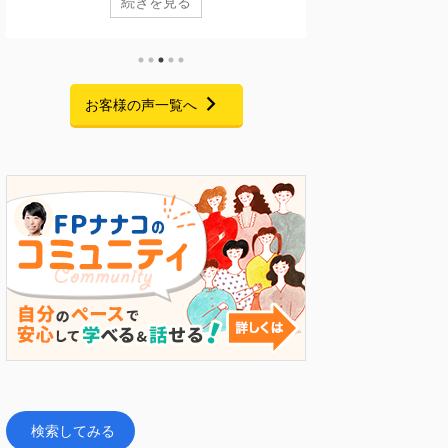
続きを見る
なくありません。 今回ご紹介するのは、実は10年ほ
格を活用するFPキャ
ど前に一度個別相談に来てくださっていた方です。
に終了いたしました
当時も家計について気になることはあったものの、
聴いただき、また熱
ご家庭の状況もあり、本格的な見直しには至りませ
たくさんお寄せいた
んでした。 それから約10年。 お子さまの就職が決
心より御礼申し上げ
お客様の声一覧へ
まり、家計改善の見通しが立ったことをきっかけ
こと 私自身、起業
に、「今こそ老後に向けて準備を始めたい」と家計
間・お金・人脈・コ
改革プログラムにご参加くださいました。 6 ...
手元にあるのはFP資
トでした。 今回のセミナ
検索してみる