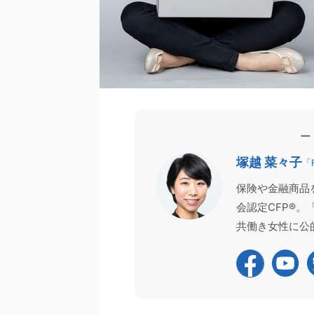
の声
家計相談
FP向け
お客様の声
ー
塚越 菜々子
「
保険や金融商品
会認定CFP®
2026/4/11
共働き女性に公
生モノの家計管理術」を身につける。AI
【登壇報告】CFPは取
試算を繰り返しても消えなかった不安
1,700名超がお申し込み
が、安心に変わった理由
先日、日本FP協会主催の2つ
のお金が不安で、ネット検索やAIでの試算を
ンド配信）にて、講師を務めさ
してしまう」 「貯金はあるはずなのに、なぜ
た。 「CFP®資格チャレンジガ