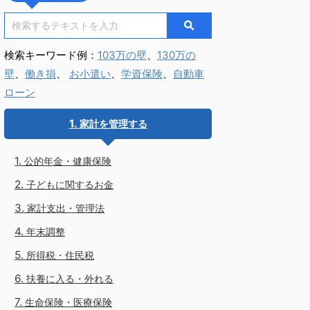
検索キーワード例：
103万の壁
、
130万の
壁
、
働き損
、
お小遣い
、
学資保険
、
自動車
ローン
家計を管理する
公的年金・健康保険
子どもに関するお金
家計支出・管理法
年末調整
所得税・住民税
扶養に入る・外れる
生命保険・医療保険