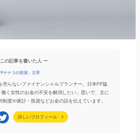
お客様の声
家計相談
 この記事を書いた人 ー
FPナナコの部屋」主宰
を売らないファイナンシャルプランナー。日本FP協
。「働く女性のお金の不安を解消したい」思いで、主に
2026/6/13
2026/6/8
的制度や家計・投資などお金の話を伝えています。
ったほうがいい？
【登壇報告】60代以降の年収の壁（2026年
のFP資格ガイダンス
版）セミナーを開催しました
詳しいプロフィール
のセミナー（オンデマ
先日、「いくらまで働ける？60代以降の年収の壁
せていただきまし
（2026年版）」をテーマにセミナーへ登壇しまし
イダンス」 「FP資格
た。 「年収の壁」というと、配偶者の扶養やパート