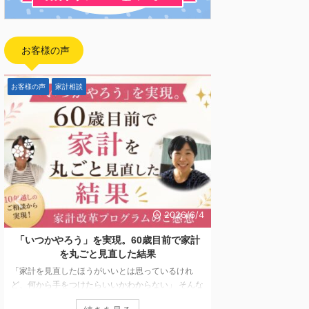
お客様の声
お客様の声
家計相談
FP向け
2026/6/4
「いつかやろう」を実現。60歳目前で家計
【開催報告】日本
を丸ごと見直した結果
「副業としてFP
「家計を見直したほうがいいとは思っているけれ
ど、何から手をつけたらいいかわからない」 そんな
2026年5月7日〜5
思いを抱えながら、なかなか行動に移せない方は少
ド配信にてお届けして