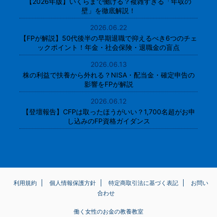
【2026年版】いくらまで働ける？複雑すぎる「年収の
壁」を徹底解説！
2026.06.22
【FPが解説】50代後半の早期退職で抑えるべき6つのチェ
ックポイント！年金・社会保険・退職金の盲点
2026.06.13
株の利益で扶養から外れる？NISA・配当金・確定申告の
影響をFPが解説
2026.06.12
【登壇報告】CFPは取ったほうがいい？1,700名超がお申
し込みのFP資格ガイダンス
利用規約
個人情報保護方針
特定商取引法に基づく表記
お問い
合わせ
働く女性のお金の教養教室