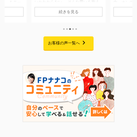
な思いを抱え
中、オンデマンド配信にてお届けして
「将来のお
移せない方は
おりました「副業としてFP資格を活
AIでの試算
続きを見る
回ご紹介する
用するFPキャリアセミナー」の配信
「貯金はあ
に一度個別相談
が、無事に終了いたしました。 期間
の家計管理に
です。 当時
中は大変多くの方にご視聴いただき、
悩みをお持ち
ことはあった
また熱意あふれる素晴らしいご感想を
回ご紹介す
あり、本格的
たくさんお寄せいただきました。この
ムを卒業さ
でした。 そ
場を借りて、心より御礼申し上げま
お客様の声一覧へ
です。 二人
まの就職が決
す。 セミナーでお話ししたこと 私自
っかけに、
が立ったこと
身、起業を考えた当初は「経験・実
購入」への
老後に向けて
績・時間・お金・人脈・コネ・自信」
た受講生様。
改革プログラ
のすべてがゼロで、手元にあるのは
なぜ「自分
 6 ...
FP資格だけという状態からのスター
ラムを選んだ
トでした。 今回のセミナーでは ...
の伴走を経
き合い方が変わ