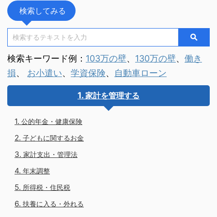
検索してみる
検索キーワード例：
103万の壁
、
130万の壁
、
働き
損
、
お小遣い
、
学資保険
、
自動車ローン
家計を管理する
公的年金・健康保険
子どもに関するお金
家計支出・管理法
年末調整
所得税・住民税
扶養に入る・外れる