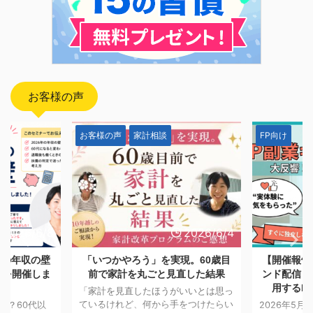
お客様の声
FP向け
お客様の声
2026/6/4
2026/5/28
現。60歳目
【開催報告】日本FP協会オンデマ
「一生モノ
直した結果
ンド配信「副業としてFP資格を活
つける。A
用するFPキャリアセミナー」
も消えなか
いいとは思っ
をつけたらい
2026年5月7日〜5月25日までの期間