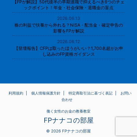
【FPが解説】50代後半の早期退職で抑えるべき6つのチェ
ックポイント！年金・社会保険・退職金の盲点
2026.06.13
株の利益で扶養から外れる？NISA・配当金・確定申告の
影響をFPが解説
2026.06.12
【登壇報告】CFPは取ったほうがいい？1,700名超がお申
し込みのFP資格ガイダンス
利用規約
個人情報保護方針
特定商取引法に基づく表記
お問い
合わせ
働く女性のお金の教養教室
FPナナコの部屋
© 2026 FPナナコの部屋