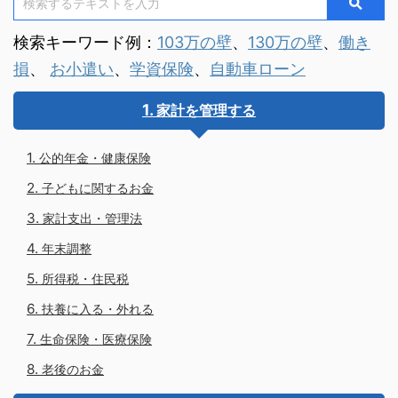
検索キーワード例：
103万の壁
、
130万の壁
、
働き
損
、
お小遣い
、
学資保険
、
自動車ローン
家計を管理する
公的年金・健康保険
子どもに関するお金
家計支出・管理法
年末調整
所得税・住民税
扶養に入る・外れる
生命保険・医療保険
老後のお金