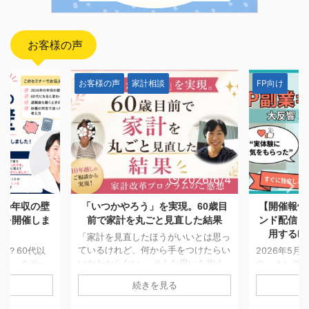
お客様の声
相談
FP向け
お客様
2026/6/4
2026/5/28
」を実現。60歳目
【開催報告】日本FP協会オンデマ
「一
ごと見直した結果
ンド配信「副業としてFP資格を活
つけ
用するFPキャリアセミナー」
も消
ほうがいいとは思っ
から手をつけたらい
2026年5月7日〜5月25日までの期間
 そんな思いを抱え
中、オンデマンド配信にてお届けして
「将来
行動に移せない方は
おりました「副業としてFP資格を活
AIで
を見る
続きを見る
。 今回ご紹介する
用するFPキャリアセミナー」の配信
「貯金
ほど前に一度個別相談
が、無事に終了いたしました。 期間
の家計