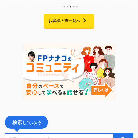
いた方です。 当時
中は大変多くの方にご視聴いただき、
悩みを
になることはあった
また熱意あふれる素晴らしいご感想を
回ご紹
状況もあり、本格的
たくさんお寄せいただきました。この
ムを卒
ませんでした。 そ
場を借りて、心より御礼申し上げま
お客様の声一覧へ
です。
お子さまの就職が決
す。 セミナーでお話ししたこと 私自
っかけ
見通しが立ったこと
身、起業を考えた当初は「経験・実
購入」
今こそ老後に向けて
績・時間・お金・人脈・コネ・自信」
た受講
と家計改革プログラ
のすべてがゼロで、手元にあるのは
なぜ「
した。 6 ...
FP資格だけという状態からのスター
ラムを
トでした。 今回のセミナーでは ...
の伴走
き合い
検索してみる