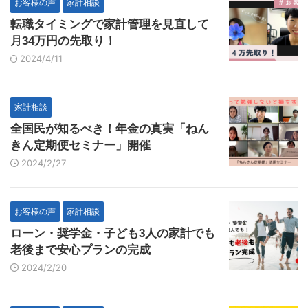
お客様の声
家計相談
転職タイミングで家計管理を見直して
月34万円の先取り！
2024/4/11
家計相談
全国民が知るべき！年金の真実「ねん
きん定期便セミナー」開催
2024/2/27
お客様の声
家計相談
ローン・奨学金・子ども3人の家計でも
老後まで安心プランの完成
2024/2/20