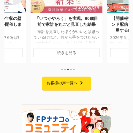
2026/6/8
2026/6/4
降の年収の壁
「いつかやろう」を実現。60歳目
【開催報告
ーを開催しま
前で家計を丸ごと見直した結果
ンド配信「
用するF
「家計を見直したほうがいいとは思っ
ているけれど、何から手をつけたらい
る？60代以
2026年5月
いかわからない」 そんな思いを抱え
版）」をテー
中、オンデ
ながら、なかなか行動に移せない方は
した。 「年
おりました「
続きを見る
少なくありません。 今回ご紹介する
者の扶養やパ
用するFPキ
のは、実は10年ほど前に一度個別相談
中心で、現役
が、無事に終
に来てくださっていた方です。 当時
る機会が多い
中は大変多
も家計について気になることはあった
しかし、60
また熱意あ
ものの、ご家庭の状況もあり、本格的
壁の考え方は
たくさんお
な見直しには至りませんでした。 そ
収の壁のルー
場を借りて
お客様の声一覧へ
れから約10年。 お子さまの就職が決
している配偶
す。 セミナ
まり、家計改善の見通しが立ったこと
によってばら
身、起業を
をきっかけに、「今こそ老後に向けて
分の状況をし
績・時間・
準備を始めたい」と家計改革プログラ
あるためで
のすべてが
ムにご参加くださいました。 6 ...
代以降」にフ
FP資格だけ
 ...
トでした。 今