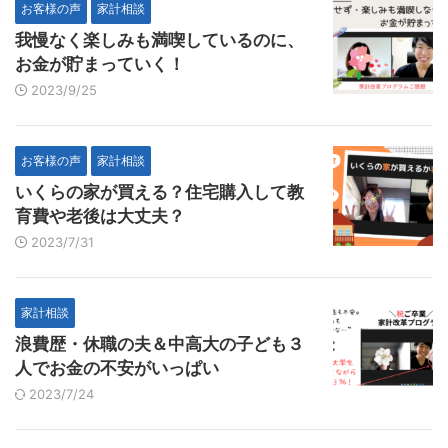
お客様の声
家計相談
我慢なく楽しみも満喫しているのに、
お金が貯まっていく！
2023/9/25
お客様の声
家計相談
いくらの家が買える？住宅購入して教
育費や老後は大丈夫？
2023/7/31
家計相談
浪費歴・休職の夫＆中高大の子ども３
人でお金の不安がいっぱい
2023/7/24