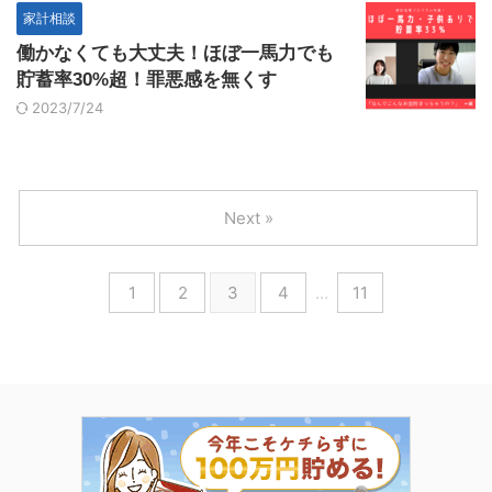
家計相談
働かなくても大丈夫！ほぼ一馬力でも
貯蓄率30%超！罪悪感を無くす
2023/7/24
Next »
1
2
3
4
…
11