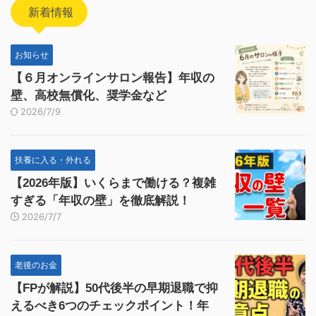
新着情報
お知らせ
【６月オンラインサロン報告】年収の
壁、高校無償化、奨学金など
2026/7/9
扶養に入る・外れる
【2026年版】いくらまで働ける？複雑
すぎる「年収の壁」を徹底解説！
2026/7/7
老後のお金
【FPが解説】50代後半の早期退職で抑
えるべき6つのチェックポイント！年