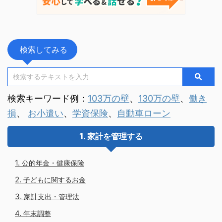
検索してみる
検索キーワード例：
103万の壁
、
130万の壁
、
働き
損
、
お小遣い
、
学資保険
、
自動車ローン
家計を管理する
公的年金・健康保険
子どもに関するお金
家計支出・管理法
年末調整