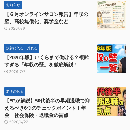
お知らせ
【６月オンラインサロン報告】年収の
壁、高校無償化、奨学金など
2026/7/9
扶養に入る・外れる
【2026年版】いくらまで働ける？複雑
すぎる「年収の壁」を徹底解説！
2026/7/7
老後のお金
【FPが解説】50代後半の早期退職で抑
えるべき6つのチェックポイント！年
金・社会保険・退職金の盲点
2026/6/22