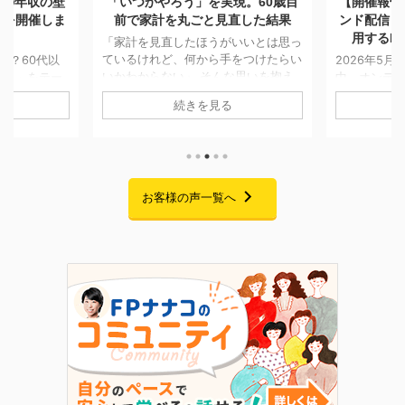
現。60歳目
【開催報告】日本FP協会オンデマ
「一生モノ
直した結果
ンド配信「副業としてFP資格を活
つける。A
用するFPキャリアセミナー」
も消えなか
いいとは思っ
をつけたらい
2026年5月7日〜5月25日までの期間
な思いを抱え
中、オンデマンド配信にてお届けして
「将来のお
移せない方は
おりました「副業としてFP資格を活
AIでの試算
続きを見る
回ご紹介する
用するFPキャリアセミナー」の配信
「貯金はあ
に一度個別相談
が、無事に終了いたしました。 期間
の家計管理に
です。 当時
中は大変多くの方にご視聴いただき、
悩みをお持ち
ことはあった
また熱意あふれる素晴らしいご感想を
回ご紹介す
あり、本格的
たくさんお寄せいただきました。この
ムを卒業さ
でした。 そ
場を借りて、心より御礼申し上げま
お客様の声一覧へ
です。 二人
まの就職が決
す。 セミナーでお話ししたこと 私自
っかけに、
が立ったこと
身、起業を考えた当初は「経験・実
購入」への
老後に向けて
績・時間・お金・人脈・コネ・自信」
た受講生様。
改革プログラ
のすべてがゼロで、手元にあるのは
なぜ「自分
 6 ...
FP資格だけという状態からのスター
ラムを選んだ
トでした。 今回のセミナーでは ...
の伴走を経
き合い方が変わ