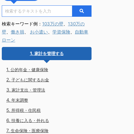
検索キーワード例：
103万の壁
、
130万の
壁
、
働き損
、
お小遣い
、
学資保険
、
自動車
ローン
家計を管理する
公的年金・健康保険
子どもに関するお金
家計支出・管理法
年末調整
所得税・住民税
扶養に入る・外れる
生命保険・医療保険