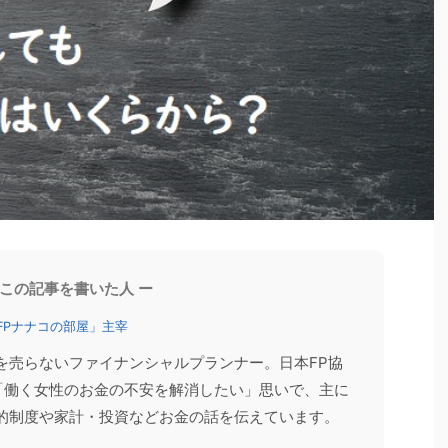
お客様の声
家計相談
 この記事を書いた人 ー
2026/6/13
2026/6/8
FPナナコの部屋」主宰
ったほうがいい？
【登壇報告】60代以降の年収の壁（2026年
を売らないファイナンシャルプランナー。日本FP協
のFP資格ガイダンス
版）セミナーを開催しました
。「働く女性のお金の不安を解消したい」思いで、主に
のセミナー（オンデマ
先日、「いくらまで働ける？60代以降の年収の壁
せていただきまし
（2026年版）」をテーマにセミナーへ登壇しまし
的制度や家計・投資などお金の話を伝えています。
イダンス」 「FP資格
た。 「年収の壁」というと、配偶者の扶養やパート