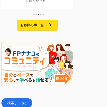
続きを見る
なくありません。 今回ご紹介するのは、実は10年ほ
格を活用するFPキャ
ど前に一度個別相談に来てくださっていた方です。
に終了いたしました
当時も家計について気になることはあったものの、
聴いただき、また熱
ご家庭の状況もあり、本格的な見直しには至りませ
たくさんお寄せいた
んでした。 それから約10年。 お子さまの就職が決
心より御礼申し上げ
お客様の声一覧へ
まり、家計改善の見通しが立ったことをきっかけ
こと 私自身、起業
に、「今こそ老後に向けて準備を始めたい」と家計
間・お金・人脈・コ
改革プログラムにご参加くださいました。 6 ...
手元にあるのはFP資
トでした。 今回のセミナ
検索してみる