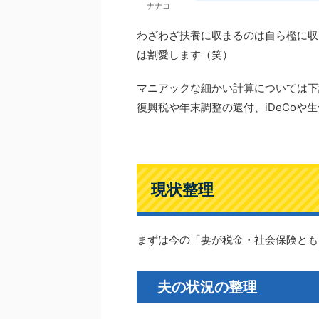
ナナコ
わざわざ扶養に収まるのは自ら檻に収
は割愛します（笑）
マニアックな細かい計算については下
復興税や年末調整の還付、iDeCo
現状整理
まずは今の「妻が税金・社会保険とも
夫の状況の整理