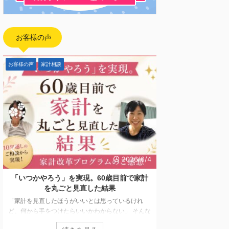
お客様の声
お客様の声
家計相談
FP向け
2026/6/4
「いつかやろう」を実現。60歳目前で家計
【開催報告】日本
を丸ごと見直した結果
「副業としてFP
「家計を見直したほうがいいとは思っているけれ
ど、何から手をつけたらいいかわからない」 そんな
2026年5月7日〜5
思いを抱えながら、なかなか行動に移せない方は少
ド配信にてお届けして