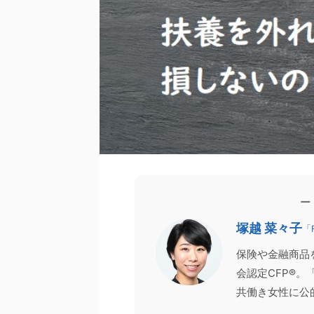
の声
家計相談
FP向け
お客様の声
ー
2026/4/11
塚越 菜々子
「
生モノの家計管理術」を身につける。AI
【登壇報告】CFPは取
保険や金融商品
試算を繰り返しても消えなかった不安
1,700名超がお申し込み
会認定CFP®
が、安心に変わった理由
先日、日本FP協会主催の2つ
のお金が不安で、ネット検索やAIでの試算を
ンド配信）にて、講師を務めさ
共働き女性に公
してしまう」 「貯金はあるはずなのに、なぜ
た。 「CFP®資格チャレンジガ