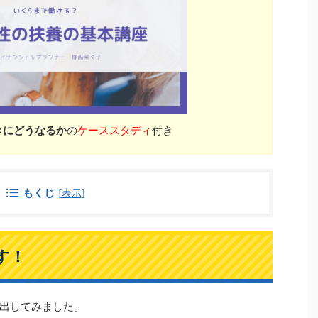
きにどうなるか
の
ケーススタディ
付き
もくじ
[
表示
]
す！
出してみました。