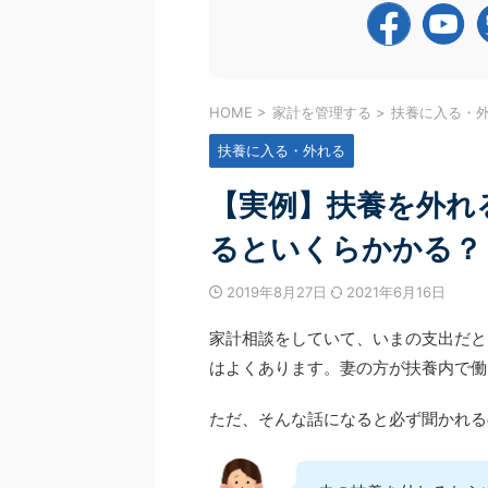
続きを見る
続きを見
の家計管理にモヤモヤする」 そんな悩みをお
のステップアップガイダンス」
はありませんか？ 今回ご紹介するのは、家計
わせて延べ1,700名を超える
ログラムを卒業された受講生様のリアルな声
ただきました！ お忙しい中ご
 二人目のお子さまの誕生をきっかけに、「万
本当にありがとうございました
備え」や「住宅購入」への漠然とした不安を
のセミナーでお伝えした内容と
HOME
>
家計を管理する
>
扶養に入る・
いた受講生様。 数あるFP相談の中で、なぜ
様から届いたメッセージ（アン
で手を動かす」このプログラムを選んだの
ご紹介させてください。 1. C
扶養に入る・外れる
そして、半年間の伴走を経て、どのようにお金
ダンス ～CFP資格の魅 ...
き合い方が変わったのか。 「家計 ...
【実例】扶養を外れ
るといくらかかる？
2019年8月27日
2021年6月16日
家計相談をしていて、いまの支出だと
はよくあります。妻の方が扶養内で働
ただ、そんな話になると必ず聞かれる