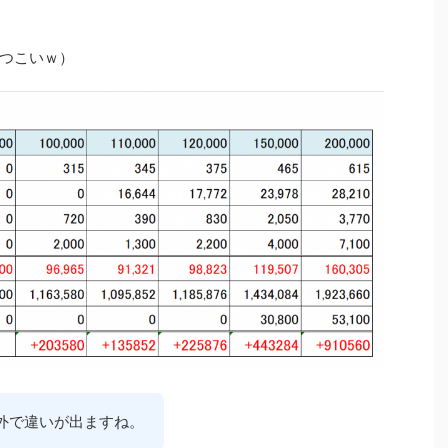
つこいｗ）
養外で違いが出ますね。