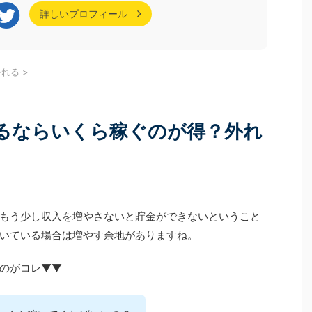
る
続きを見る
 2つのセミナーを合
収入に関する話題が中心で、現役世代向けの情報を
詳しいプロフィール
皆様にお申し込みをい
目にする機会が多いのではないでしょうか。 しか
視聴いただいた皆様、
し、60代以降になると、年収の壁の考え方は大きく
。 今回は、それぞれ
変わります。 年収の壁のルールもちろんですが、扶
、受講いただいた皆
養している配偶者の状況が個々のご家庭によってば
外れる
>
ケート結果）を一部
らつきが出るため、まず自分の状況をしっかりと把
FP資格チャレンジガイ
握する必要があるためです。 今回はあえて「60代
以降」にフォーカスし、 2026年時点の ...
るならいくら稼ぐのが得？外れ
もう少し収入を増やさないと貯金ができないということ
いている場合は増やす余地がありますね。
のがコレ▼▼