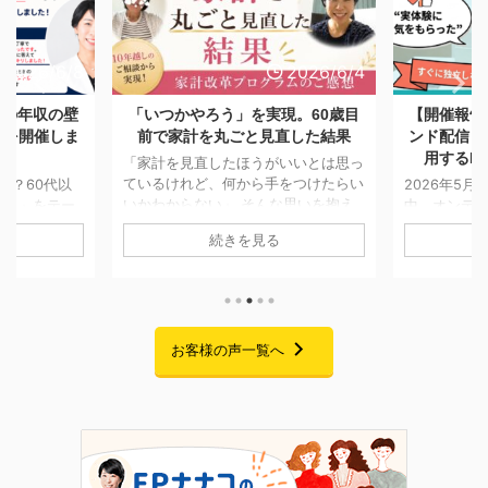
2026/6/4
2026/5/28
現。60歳目
【開催報告】日本FP協会オンデマ
「一生モノ
直した結果
ンド配信「副業としてFP資格を活
つける。A
用するFPキャリアセミナー」
も消えなか
いいとは思っ
をつけたらい
2026年5月7日〜5月25日までの期間
な思いを抱え
中、オンデマンド配信にてお届けして
「将来のお
移せない方は
おりました「副業としてFP資格を活
AIでの試算
続きを見る
回ご紹介する
用するFPキャリアセミナー」の配信
「貯金はあ
に一度個別相談
が、無事に終了いたしました。 期間
の家計管理に
です。 当時
中は大変多くの方にご視聴いただき、
悩みをお持ち
ことはあった
また熱意あふれる素晴らしいご感想を
回ご紹介す
あり、本格的
たくさんお寄せいただきました。この
ムを卒業さ
でした。 そ
場を借りて、心より御礼申し上げま
お客様の声一覧へ
です。 二人
まの就職が決
す。 セミナーでお話ししたこと 私自
っかけに、
が立ったこと
身、起業を考えた当初は「経験・実
購入」への
老後に向けて
績・時間・お金・人脈・コネ・自信」
た受講生様。
改革プログラ
のすべてがゼロで、手元にあるのは
なぜ「自分
 6 ...
FP資格だけという状態からのスター
ラムを選んだ
トでした。 今回のセミナーでは ...
の伴走を経