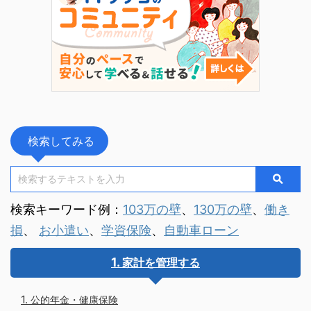
き合い方が変わ
検索してみる
検索キーワード例：
103万の壁
、
130万の壁
、
働き
損
、
お小遣い
、
学資保険
、
自動車ローン
家計を管理する
公的年金・健康保険