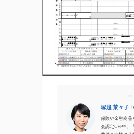
向け
お客様の声
お客様の声
家計相談
2026/6/13
ー
【登壇報告】CFPは取ったほうがいい？
【登壇報告】60代以降
塚越 菜々子
「
,700名超がお申し込みのFP資格ガイダンス
版）セミナーを
保険や金融商品
日、日本FP協会主催の2つのセミナー（オンデマ
先日、「いくらまで働ける
ド配信）にて、講師を務めさせていただきまし
（2026年版）」をテーマ
会認定CFP®
。 「CFP®資格チャレンジガイダンス」 「FP資格
た。 「年収の壁」という