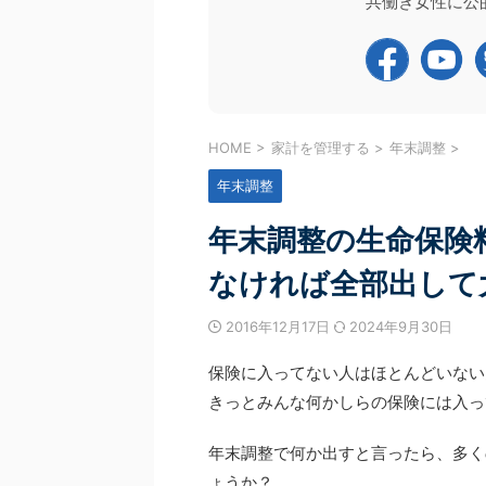
共働き女性に公
続きを見る
続きを
ステップアップガイダンス」 2つのセミナーを合
収入に関する話題が中心で
せて延べ1,700名を超える皆様にお申し込みをい
目にする機会が多いのでは
だきました！ お忙しい中ご視聴いただいた皆様、
し、60代以降になると、
当にありがとうございました。 今回は、それぞれ
変わります。 年収の壁の
セミナーでお伝えした内容と、受講いただいた皆
養している配偶者の状況が
から届いたメッセージ（アンケート結果）を一部
らつきが出るため、まず自
紹介させてください。 1. CFP資格チャレンジガイ
握する必要があるためです。
HOME
>
家計を管理する
>
年末調整
>
ス ～CFP資格の魅 ...
以降」にフォーカスし、 2026
年末調整
年末調整の生命保険
なければ全部出して
2016年12月17日
2024年9月30日
保険に入ってない人はほとんどいない
きっとみんな何かしらの保険には入っ
年末調整で何か出すと言ったら、多く
ょうか？