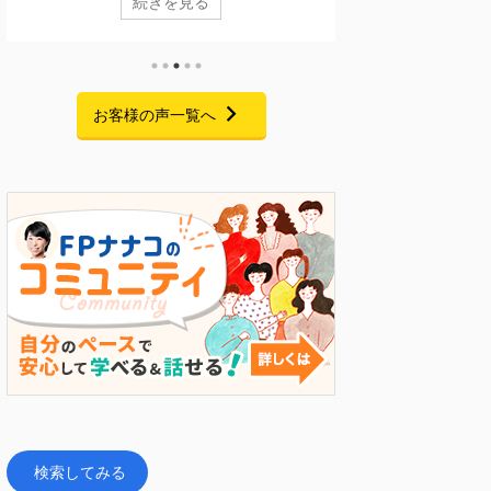
続きを見る
格を活用するFPキャリアセミナー」の配信が、無事
か毎月の家計管理
に終了いたしました。 期間中は大変多くの方にご視
持ちではありませ
聴いただき、また熱意あふれる素晴らしいご感想を
改革プログラムを
たくさんお寄せいただきました。この場を借りて、
です。 二人目の
心より御礼申し上げます。 セミナーでお話しした
が一の備え」や「
お客様の声一覧へ
こと 私自身、起業を考えた当初は「経験・実績・時
抱えていた受講生
間・お金・人脈・コネ・自信」のすべてがゼロで、
「自分で手を動か
手元にあるのはFP資格だけという状態からのスター
か。 そして、半
トでした。 今回のセミナーでは ...
との付き合い方が変
検索してみる