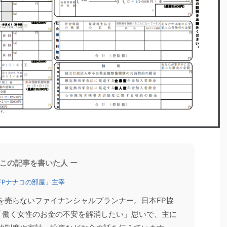
お客様の声
家計相談
2026/6/8
2026/6/4
 この記事を書いた人 ー
の年収の壁（2026年
「いつかやろう」を実現。60歳目前で家計
FPナナコの部屋」主宰
開催しました
を丸ごと見直した結果
を売らないファイナンシャルプランナー。日本FP協
？60代以降の年収の壁
「家計を見直したほうがいいとは思っているけれ
にセミナーへ登壇しまし
ど、何から手をつけたらいいかわからない」 そんな
。「働く女性のお金の不安を解消したい」思いで、主に
と、配偶者の扶養やパート
思いを抱えながら、なかなか行動に移せない方は少