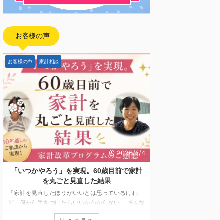
お客様の声
FP向け
お客様の声
家計相
2026/5/28
【開催報告】日本FP協会オンデマンド配信
「一生モノの家
「副業としてFP資格を活用するFPキャリア
での試算を繰
セミナー」
が、
2026年5月7日〜5月25日までの期間中、オンデマン
「将来のお金が不
ド配信にてお届けしておりました「副業としてFP資
繰り返してしまう