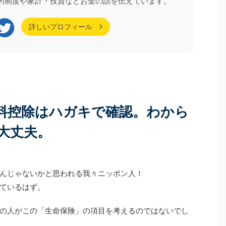
的制度や家計・投資などお金の話を伝えています。
見る
続きを見る
、現役世代向けの情報を
なくありません。 今回ご紹介するのは、実は10年ほ
ないでしょうか。 しか
ど前に一度個別相談に来てくださっていた方です。
年収の壁の考え方は大きく
当時も家計について気になることはあったものの、
詳しいプロフィール
ルールもちろんですが、扶
ご家庭の状況もあり、本格的な見直しには至りませ
個々のご家庭によってば
んでした。 それから約10年。 お子さまの就職が決
分の状況をしっかりと把
まり、家計改善の見通しが立ったことをきっかけ
 今回はあえて「60代
に、「今こそ老後に向けて準備を始めたい」と家計
年時点の ...
改革プログラムにご参加くださいました。 6 ...
料控除はハガキで確認。わから
大丈夫。
んじゃないかと思われる我々ニッポン人！
ているはず。
の人がこの「生命保険」の項目を考えるのではないでし