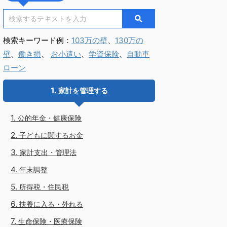
検索キーワード例：
103万の壁
、
130万の
壁
、
働き損
、
お小遣い
、
学資保険
、
自動車
ローン
家計を管理する
公的年金・健康保険
子どもに関するお金
家計支出・管理法
年末調整
所得税・住民税
扶養に入る・外れる
生命保険・医療保険