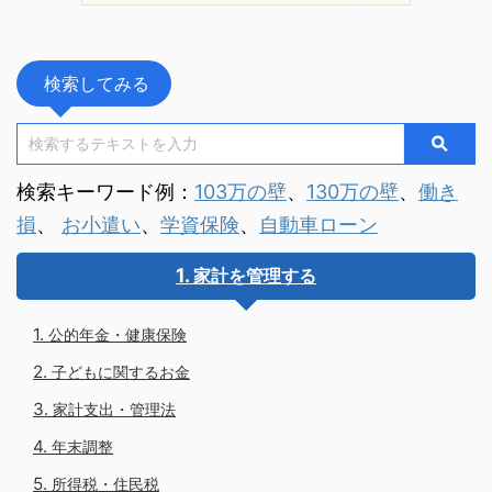
検索してみる
検索キーワード例：
103万の壁
、
130万の壁
、
働き
損
、
お小遣い
、
学資保険
、
自動車ローン
家計を管理する
公的年金・健康保険
子どもに関するお金
家計支出・管理法
年末調整
所得税・住民税