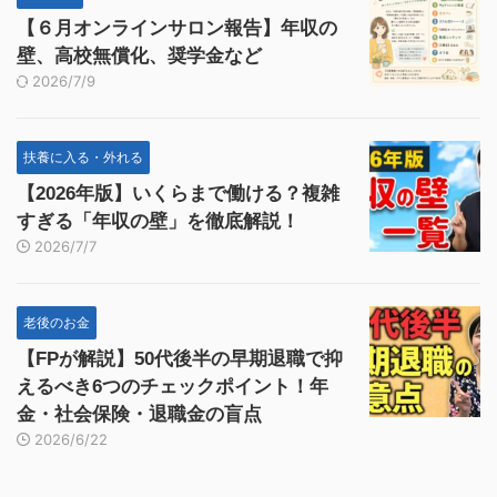
【６月オンラインサロン報告】年収の
壁、高校無償化、奨学金など
2026/7/9
扶養に入る・外れる
【2026年版】いくらまで働ける？複雑
すぎる「年収の壁」を徹底解説！
2026/7/7
老後のお金
【FPが解説】50代後半の早期退職で抑
えるべき6つのチェックポイント！年
金・社会保険・退職金の盲点
2026/6/22