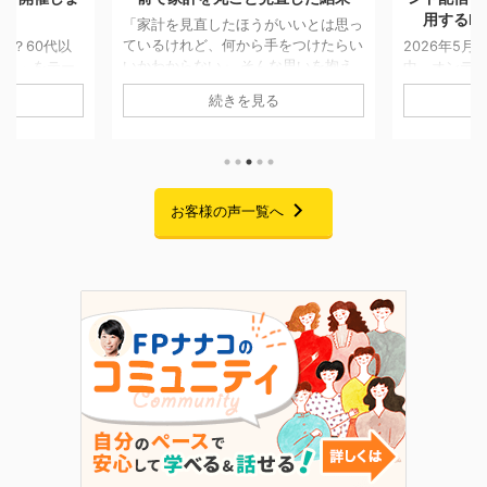
用するFPキャリアセミナー」
も消えなか
いいとは思っ
をつけたらい
2026年5月7日〜5月25日までの期間
な思いを抱え
中、オンデマンド配信にてお届けして
「将来のお
移せない方は
おりました「副業としてFP資格を活
AIでの試算
続きを見る
回ご紹介する
用するFPキャリアセミナー」の配信
「貯金はあ
に一度個別相談
が、無事に終了いたしました。 期間
の家計管理に
です。 当時
中は大変多くの方にご視聴いただき、
悩みをお持ち
ことはあった
また熱意あふれる素晴らしいご感想を
回ご紹介す
あり、本格的
たくさんお寄せいただきました。この
ムを卒業さ
でした。 そ
場を借りて、心より御礼申し上げま
お客様の声一覧へ
です。 二人
まの就職が決
す。 セミナーでお話ししたこと 私自
っかけに、
が立ったこと
身、起業を考えた当初は「経験・実
購入」への
老後に向けて
績・時間・お金・人脈・コネ・自信」
た受講生様。
改革プログラ
のすべてがゼロで、手元にあるのは
なぜ「自分
 6 ...
FP資格だけという状態からのスター
ラムを選んだ
トでした。 今回のセミナーでは ...
の伴走を経
き合い方が変わ