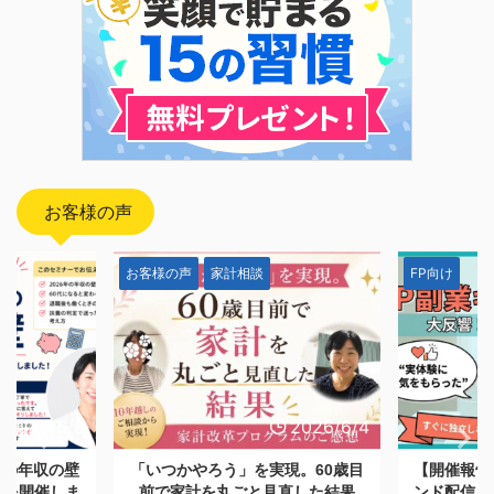
お客様の声
FP向け
お客様の声
2026/6/4
2026/5/28
現。60歳目
【開催報告】日本FP協会オンデマ
「一生モノ
直した結果
ンド配信「副業としてFP資格を活
つける。A