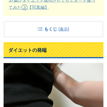
37歳がダイエット成功させてセミヌード撮っ
てみた③【写真編】
もくじ
[
表示
]
ダイエットの発端